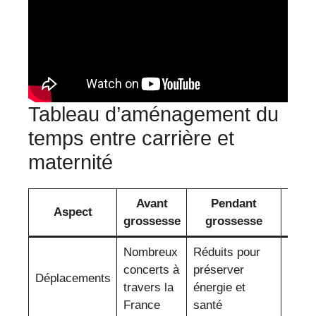
Tableau d’aménagement du
temps entre carrière et
maternité
Avant
Pendant
Aspect
grossesse
grossesse
acco
Nombreux
Réduits pour
Adap
concerts à
préserver
Déplacements
la dis
travers la
énergie et
et la
France
santé