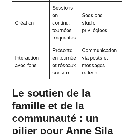
Sessions
en
Sessions
Trava
Création
continu,
studio
vers 
tournées
privilégiées
atten
fréquentes
Présente
Communication
Main
Interaction
en tournée
via posts et
avec 
avec fans
et réseaux
messages
gran
sociaux
réfléchi
modé
Le soutien de la
famille et de la
communauté : un
pilier pour Anne Sila