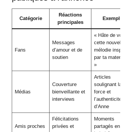
Réactions
Catégorie
Exemples
principales
« Hâte de voir
Messages
cette nouvelle
Fans
d’amour et de
mélodie inspirée
soutien
par ta maternité !
»
Articles
Couverture
soulignant la
Médias
bienveillante et
force et
interviews
l’authenticité
d’Anne
Félicitations
Moments
Amis proches
privées et
partagés en tout