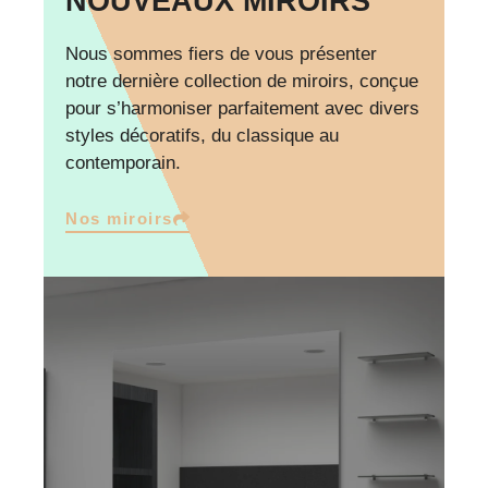
NOUVEAUX MIROIRS
Nous sommes fiers de vous présenter
notre dernière collection de miroirs, conçue
pour s’harmoniser parfaitement avec divers
styles décoratifs, du classique au
contemporain.
Nos miroirs