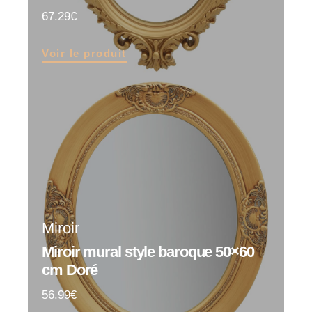
67.29
Voir le produit
Miroir
Miroir mural style baroque 50×60
cm Doré
56.99