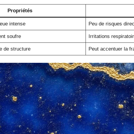
Propriétés
leue intense
Peu de risques dire
ent soufre
Irritations respirato
e de structure
Peut accentuer la fra