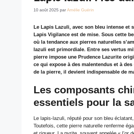
10 août 2025
par
Amélie Guérin
Le Lapis Lazuli, avec son bleu intense et 
Lapis Vigilance
est de mise. Sous cette be
où la tendance aux pierres naturelles s’am
lazuli est primordiale. Entre ses vertus m
pierre impose une
Prudence Lazurite
origi
ce qui expose à des malentendus et à des d
de la pierre, il devient indispensable de m
Les composants chim
essentiels pour la s
Le lapis-lazuli, réputé pour son bleu éclata
Toutefois, cette pierre naturelle renferme ég
et rigueur. La pyrite, souvent appelée « l’or d