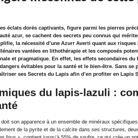
ses éclats dorés captivants, figure parmi les pierres préc
auté azur, se cachent des secrets peu connus qui mérite
plifie, la nécessité d’une
Azurr Averti
quant aux risques l
illénaires vantées en lithothérapie et les composés potent
nale et pragmatique. En effet, les effets secondaires du 
angers évitables pour la santé et le bien-être. Sans se p
aîtriser ses
Secrets du Lapis
afin d’en profiter en
Lapis 
iques du lapis-lazuli : co
anté
nt, doit son apparence à un ensemble de minéraux spécifiques
alement de la pyrite et de la calcite dans ses structures, de
es fous », contient jusqu’à 55% de soufre, ce qui crée un poten