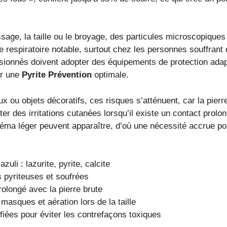
issage, la taille ou le broyage, des particules microscopiques
 respiratoire notable, surtout chez les personnes souffrant 
 passionnés doivent adopter des équipements de protection a
er une
Pyrite Prévention
optimale.
u objets décoratifs, ces risques s’atténuent, car la pierre e
r des irritations cutanées lorsqu’il existe un contact prolon
ma léger peuvent apparaître, d’où une nécessité accrue p
li : lazurite, pyrite, calcite
s pyriteuses et soufrées
rolongé avec la pierre brute
asques et aération lors de la taille
fiées pour éviter les contrefaçons toxiques