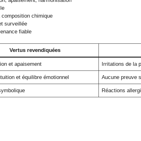
tion, apaisement, harmonisation
le
la composition chimique
t surveillée
venance fiable
Vertus revendiquées
ion et apaisement
Irritations de la
tuition et équilibre émotionnel
Aucune preuve sc
symbolique
Réactions allerg