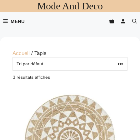
Mode And Deco
Aller
au
contenu
MENU
Accueil
/ Tapis
3 résultats affichés