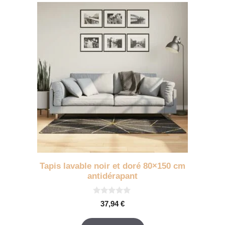
Tapis lavable noir et doré 80×150 cm
antidérapant
0
37,94
€
s
u
r