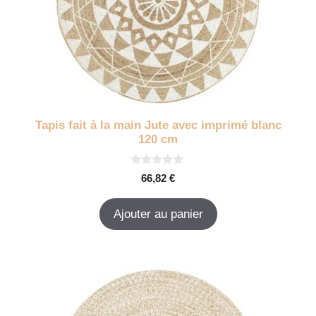
Tapis fait à la main Jute avec imprimé blanc
120 cm
0
66,82
€
s
u
r
Ajouter au panier
5