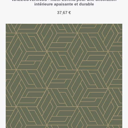
intérieure apaisante et durable
37,67
€