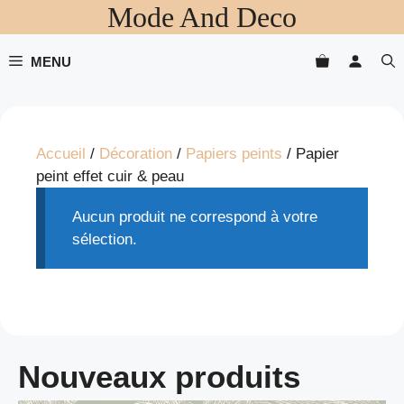
Mode And Deco
Aller
au
contenu
MENU
Accueil
/
Décoration
/
Papiers peints
/ Papier
peint effet cuir & peau
Aucun produit ne correspond à votre
sélection.
Nouveaux produits