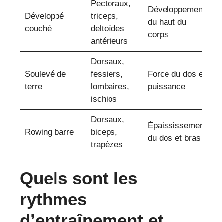
Pectoraux,
Développement
Développé
triceps,
du haut du
couché
deltoïdes
corps
antérieurs
Dorsaux,
Soulevé de
fessiers,
Force du dos et
terre
lombaires,
puissance
ischios
Dorsaux,
Épaississement
Rowing barre
biceps,
du dos et bras
trapèzes
Quels sont les
rythmes
d’entraînement et