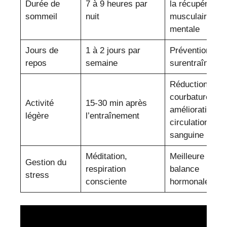
Durée de
7 à 9 heures par
la récupération
sommeil
nuit
musculaire et
mentale
Jours de
1 à 2 jours par
Prévention du
repos
semaine
surentraîneme
Réduction des
courbatures,
Activité
15-30 min après
amélioration
légère
l’entraînement
circulation
sanguine
Méditation,
Meilleure
Gestion du
respiration
balance
stress
consciente
hormonale