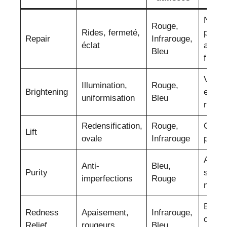
Niaci
Rouge,
Rides, fermeté,
peptid
Repair
Infrarouge,
éclat
acide
Bleu
fruits
Vitam
Illumination,
Rouge,
Brightening
extrai
uniformisation
Bleu
réglis
Redensification,
Rouge,
Colla
Lift
ovale
Infrarouge
pepti
Acide
Anti-
Bleu,
Purity
salicy
imperfections
Rouge
niaci
Extrai
Redness
Apaisement,
Infrarouge,
camom
Relief
rougeurs
Bleu