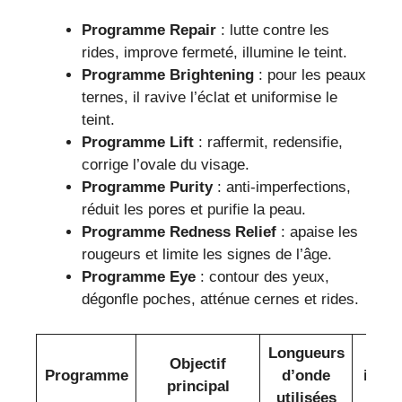
Programme Repair
: lutte contre les
rides, improve fermeté, illumine le teint.
Programme Brightening
: pour les peaux
ternes, il ravive l’éclat et uniformise le
teint.
Programme Lift
: raffermit, redensifie,
corrige l’ovale du visage.
Programme Purity
: anti-imperfections,
réduit les pores et purifie la peau.
Programme Redness Relief
: apaise les
rougeurs et limite les signes de l’âge.
Programme Eye
: contour des yeux,
dégonfle poches, atténue cernes et rides.
Longueurs
Prin
Objectif
Programme
d’onde
ingré
principal
utilisées
ac