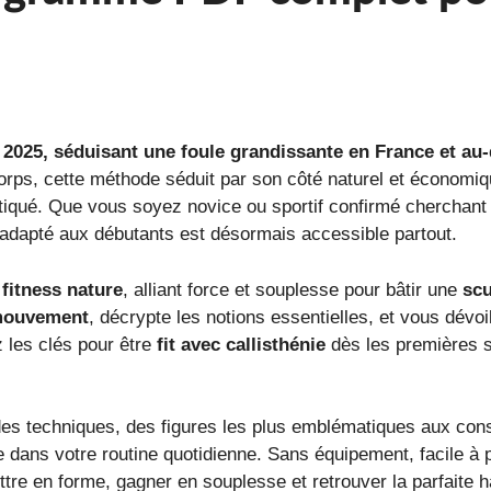
 2025, séduisant une foule grandissante en France et au-
orps, cette méthode séduit par son côté naturel et économiq
iqué. Que vous soyez novice ou sportif confirmé cherchant à
apté aux débutants est désormais accessible partout.
u
fitness nature
, alliant force et souplesse pour bâtir une
scu
mouvement
, décrypte les notions essentielles, et vous dév
z les clés pour être
fit avec callisthénie
dès les premières s
es techniques, des figures les plus emblématiques aux consei
e dans votre routine quotidienne. Sans équipement, facile à pr
tre en forme, gagner en souplesse et retrouver la parfaite 