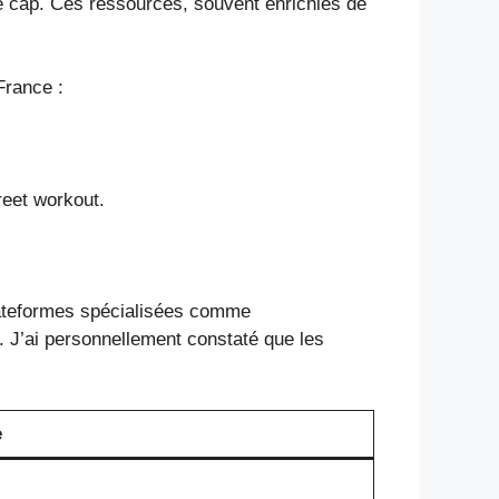
e cap. Ces ressources, souvent enrichies de
France :
reet workout.
plateformes spécialisées comme
s. J’ai personnellement constaté que les
e