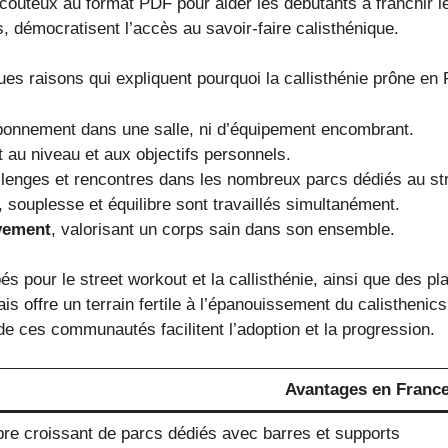
ûteux au format PDF pour aider les débutants à franchir l
, démocratisent l’accès au savoir-faire calisthénique.
ques raisons qui expliquent pourquoi la callisthénie prône en 
bonnement dans une salle, ni d’équipement encombrant.
t au niveau et aux objectifs personnels.
lenges et rencontres dans les nombreux parcs dédiés au st
 souplesse et équilibre sont travaillés simultanément.
vement
, valorisant un corps sain dans son ensemble.
s pour le street workout et la callisthénie, ainsi que des 
s offre un terrain fertile à l’épanouissement du calisthenic
e ces communautés facilitent l’adoption et la progression.
Avantages en Franc
e croissant de parcs dédiés avec barres et supports