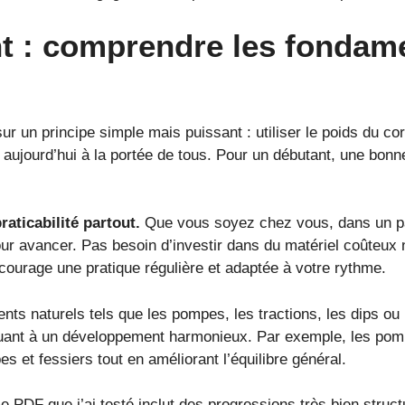
nt : comprendre les fondam
 sur un principe simple mais puissant : utiliser le poids du
est aujourd’hui à la portée de tous. Pour un débutant, une b
raticabilité partout.
Que vous soyez chez vous, dans un par
our avancer. Pas besoin d’investir dans du matériel coûteux 
encourage une pratique régulière et adaptée à votre rythme.
s naturels tels que les pompes, les tractions, les dips ou l
uant à un développement harmonieux. Par exemple, les pomp
s et fessiers tout en améliorant l’équilibre général.
 PDF que j’ai testé inclut des progressions très bien str