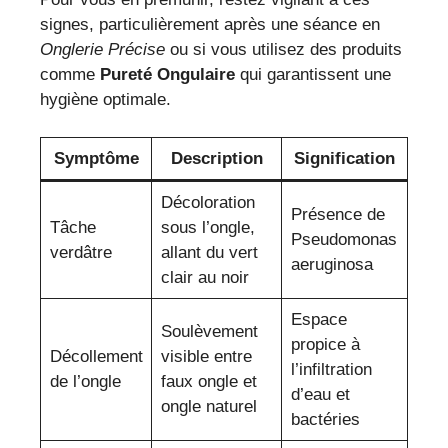
signes, particulièrement après une séance en
Onglerie Précise
ou si vous utilisez des produits
comme
Pureté Ongulaire
qui garantissent une
hygiène optimale.
Symptôme
Description
Signification
Décoloration
Présence de
Tâche
sous l’ongle,
Pseudomonas
verdâtre
allant du vert
aeruginosa
clair au noir
Espace
Soulèvement
propice à
Décollement
visible entre
l’infiltration
de l’ongle
faux ongle et
d’eau et
ongle naturel
bactéries