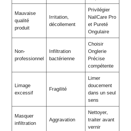
Privilégier
Mauvaise
Irritation,
NailCare Pro
qualité
décollement
et Pureté
produit
Ongulaire
Choisir
Non-
Infiltration
Onglerie
professionnel
bactérienne
Précise
compétente
Limer
Limage
doucement
Fragilité
excessif
dans un seul
sens
Nettoyer,
Masquer
Aggravation
traiter avant
infiltration
vernir