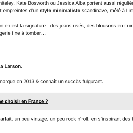
teley, Kate Bosworth ou Jessica Alba portent aussi réguli
nt empreintes d’un
style minimaliste
scandinave, mêlé à l’i
n en est la signature : des jeans usés, des blousons en cuir
ngerie fine à tomber…
sa Larson
.
 marque en 2013 & connaît un succès fulgurant.
e choisir en France ?
t parfait, un peu vintage, un peu rock n’roll, en s’inspirant d