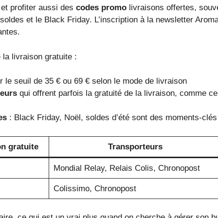
t profiter aussi des
codes promo
livraisons offertes, sou
ldes et le Black Friday. L’inscription à la newsletter Aro
antes.
a livraison gratuite :
le seuil de 35 € ou 69 € selon le mode de livraison
ceurs
qui offrent parfois la gratuité de la livraison, comme
es
: Black Friday, Noël, soldes d’été sont des moments-clés po
on gratuite
Transporteurs
Mondial Relay, Relais Colis, Chronopost
Colissimo, Chronopost
laire, ce qui est un vrai plus quand on cherche à gérer son 