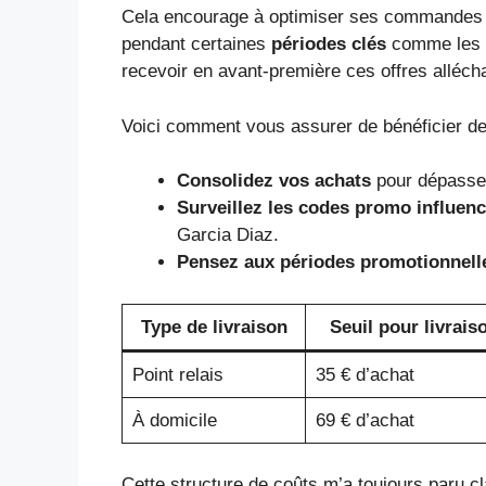
Cela encourage à optimiser ses commandes e
pendant certaines
périodes clés
comme les so
recevoir en avant-première ces offres alléch
Voici comment vous assurer de bénéficier de l
Consolidez vos achats
pour dépasser 
Surveillez les codes promo influen
Garcia Diaz.
Pensez aux périodes promotionnell
Type de livraison
Seuil pour livrais
Point relais
35 € d’achat
À domicile
69 € d’achat
Cette structure de coûts m’a toujours paru c