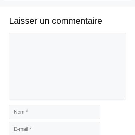
Laisser un commentaire
Commentaire
Nom
E-
mail