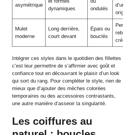
et formes
ou
asymétrique
d’un styl
dynamiques
ondulés
original
Personna
Mulet
Long derrière,
Épais ou
rebelle e
moderne
court devant
bouclés
créative
Intégrer ces styles dans le quotidien des fillettes
c’est leur permettre de s’affirmer avec goût et
confiance tout en découvrant le plaisir d’un look
qui sort du rang. Pour compléter le style, rien de
mieux que d’ajouter des mèches colorées
temporaires ou des accessoires contrastants,
une autre manière d’asseoir la singularité.
Les coiffures au
naturel : boucles,