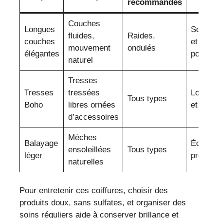
recommandés
Couches
Longues
Souple
fluides,
Raides,
couches
et
mouvement
ondulés
élégantes
polyva
naturel
Tresses
Tresses
tressées
Look cr
Tous types
Boho
libres ornées
et spac
d’accessoires
Mèches
Balayage
Éclat e
ensoleillées
Tous types
léger
profond
naturelles
Pour entretenir ces coiffures, choisir des
produits doux, sans sulfates, et organiser des
soins réguliers aide à conserver brillance et