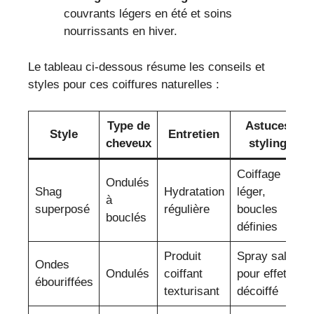
couvrants légers en été et soins
nourrissants en hiver.
Le tableau ci-dessous résume les conseils et
styles pour ces coiffures naturelles :
Type de
Astuces
Style
Entretien
cheveux
styling
Coiffage
Ondulés
Shag
Hydratation
léger,
à
superposé
régulière
boucles
bouclés
définies
Produit
Spray salé
Ondes
Ondulés
coiffant
pour effet
ébouriffées
texturisant
décoiffé