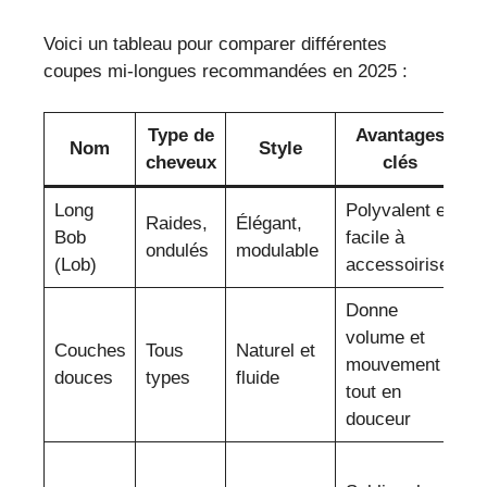
Voici un tableau pour comparer différentes
coupes mi-longues recommandées en 2025 :
Type de
Avantages
C
Nom
Style
cheveux
clés
Long
Polyvalent et
F
Raides,
Élégant,
Bob
facile à
a
ondulés
modulable
(Lob)
accessoiriser
f
Donne
volume et
C
Couches
Tous
Naturel et
mouvement
f
douces
types
fluide
tout en
é
douceur
I