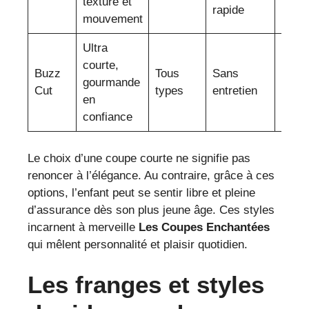
texture et
et pr
rapide
mouvement
Ultra
Pers
courte,
Buzz
Tous
Sans
au m
gourmande
Cut
types
entretien
de vi
en
actif
confiance
Le choix d’une coupe courte ne signifie pas
renoncer à l’élégance. Au contraire, grâce à ces
options, l’enfant peut se sentir libre et pleine
d’assurance dès son plus jeune âge. Ces styles
incarnent à merveille
Les Coupes Enchantées
qui mêlent personnalité et plaisir quotidien.
Les franges et styles