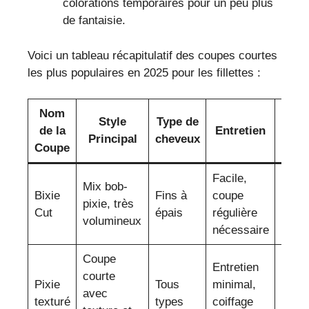
colorations temporaires pour un peu plus
de fantaisie.
Voici un tableau récapitulatif des coupes courtes
les plus populaires en 2025 pour les fillettes :
Nom
Style
Type de
de la
Entretien
Idéal
Principal
cheveux
Coupe
Facile,
Mix bob-
Fillet
Bixie
Fins à
coupe
pixie, très
activ
Cut
épais
régulière
volumineux
stylé
nécessaire
Coupe
Entretien
courte
Look
Pixie
Tous
minimal,
avec
auda
texturé
types
coiffage