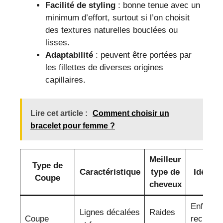
Facilité de styling
: bonne tenue avec un
minimum d’effort, surtout si l’on choisit
des textures naturelles bouclées ou
lisses.
Adaptabilité
: peuvent être portées par
les fillettes de diverses origines
capillaires.
Lire cet article :
Comment choisir un
bracelet pour femme ?
Meilleur
Type de
Caractéristique
type de
Idéal p
Coupe
cheveux
Enfant à 
Lignes décalées
Raides
Coupe
recherc