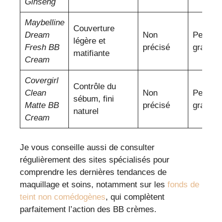
Ginseng
Maybelline
Couverture
Dream
Non
Peaux
légère et
Fresh BB
précisé
grasse
matifiante
Cream
Covergirl
Contrôle du
Clean
Non
Peaux
sébum, fini
Matte BB
précisé
grasse
naturel
Cream
Je vous conseille aussi de consulter
régulièrement des sites spécialisés pour
comprendre les dernières tendances de
maquillage et soins, notamment sur les
fonds de
teint non comédogènes
, qui complètent
parfaitement l’action des BB crèmes.