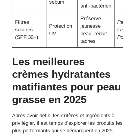
sébum
anti-bactérien
Préserve
Filtres
Paula’s
Protection
jeunesse
solaires
La Roc
UV
peau, réduit
(SPF 30+)
Posay
taches
Les meilleures
crèmes hydratantes
matifiantes pour peau
grasse en 2025
Après avoir défini les critères et ingrédients à
privilégier, il est temps d’explorer les produits les
plus performants qui se démarquent en 2025