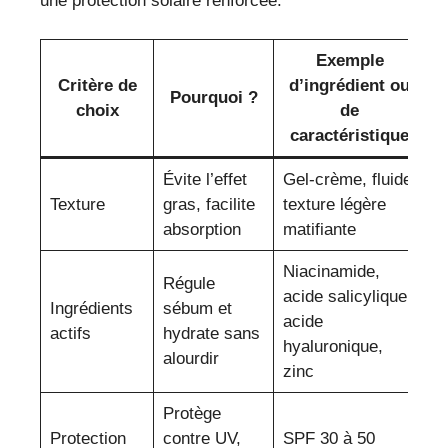
une protection solaire renforcée.
Exemple
Critère de
d’ingrédient ou
Pourquoi ?
choix
de
caractéristique
Évite l’effet
Gel-crème, fluide,
Texture
gras, facilite
texture légère
absorption
matifiante
Niacinamide,
Régule
acide salicylique,
Ingrédients
sébum et
acide
actifs
hydrate sans
hyaluronique,
alourdir
zinc
Protège
Protection
contre UV,
SPF 30 à 50