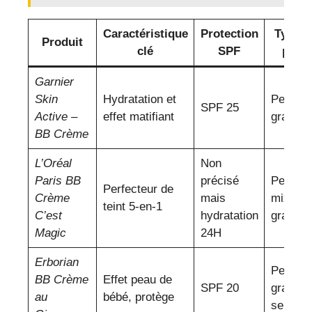
Caractéristique
Protection
Type d
Produit
clé
SPF
peau
Garnier
Skin
Hydratation et
Peaux
SPF 25
Active –
effet matifiant
grasse
BB Crème
L’Oréal
Non
Paris BB
précisé
Peaux
Perfecteur de
Crème
mais
mixtes 
teint 5-en-1
C’est
hydratation
grasse
Magic
24H
Erborian
Peaux
BB Crème
Effet peau de
SPF 20
grasse
au
bébé, protège
sensibl