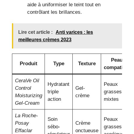
aide à uniformiser le teint tout en
contrôlant les brillances.
Lire cet article :
Anti varices : les
meilleures crèmes 2023
Peau
Produit
Type
Texture
compatible
CeraVe Oil
Hydratant
Peaux
Control
Gel-
triple
grasses et
Moisturizing
crème
action
mixtes
Gel-Cream
La Roche-
Soin
Peaux
Posay
Crème
sébo-
grasses &
Effaclar
onctueuse