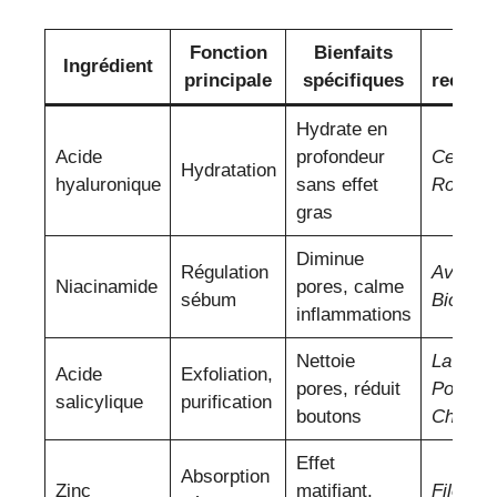
Fonction
Bienfaits
Mar
Ingrédient
principale
spécifiques
recom
Hydrate en
Acide
profondeur
CeraVe,
Hydratation
hyaluronique
sans effet
Roche-
gras
Diminue
Régulation
Avène,
Niacinamide
pores, calme
sébum
Bioder
inflammations
Nettoie
La Roc
Acide
Exfoliation,
pores, réduit
Posay, 
salicylique
purification
boutons
Choice
Effet
Absorption
Zinc
matifiant,
Filorga,