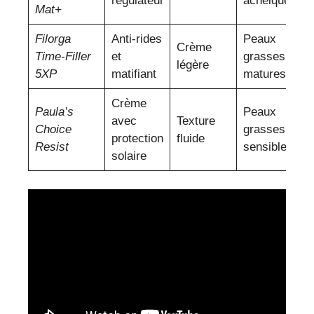
régulateur
acnéiques
Mat+
Filorga
Anti-rides
Peaux
Crème
Time-Filler
et
grasses
légère
5XP
matifiant
matures
Crème
Paula’s
Peaux
avec
Texture
Choice
grasses
protection
fluide
Resist
sensibles
solaire