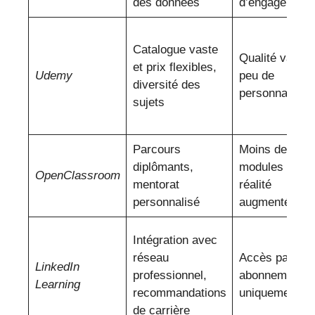
des données
d’engagement
Catalogue vaste
Qualité variabl
et prix flexibles,
Udemy
peu de
diversité des
personnalisati
sujets
Parcours
Moins de
diplômants,
modules en
OpenClassroom
mentorat
réalité
personnalisé
augmentée
Intégration avec
réseau
Accès par
LinkedIn
professionnel,
abonnement
Learning
recommandations
uniquement
de carrière