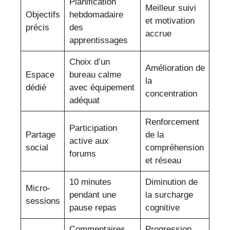
Planification
Meilleur suivi
Objectifs
hebdomadaire
et motivation
précis
des
accrue
apprentissages
Choix d’un
Amélioration de
Espace
bureau calme
la
dédié
avec équipement
concentration
adéquat
Renforcement
Participation
Partage
de la
active aux
social
compréhension
forums
et réseau
10 minutes
Diminution de
Micro-
pendant une
la surcharge
sessions
pause repas
cognitive
Commentaires
Progression