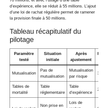
70 millions, et avec l’usage d’une table
d’expérience, elle se réduit à 55 millions. L’ajout
d’une loi de rachat régulière permet de ramener
la provision finale à 50 millions.
Tableau récapitulatif du
pilotage
Paramètre
Situation
Après
Rédu
testé
initiale
ajustement
PRC
Pas de
Mutualisation
Mutualisation
30 %
mutualisation
par risque
Tables de
Table
Table
21 %
mortalité
réglementaire
d’expérience
Lois de
Non prise en