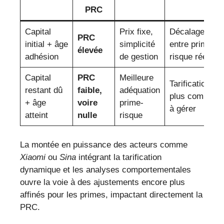
PRC
Capital
Prix fixe,
Décalage fort
PRC
initial + âge
simplicité
entre prime et
élevée
adhésion
de gestion
risque réel
Capital
PRC
Meilleure
Tarification
restant dû
faible,
adéquation
plus complexe
+ âge
voire
prime-
à gérer
atteint
nulle
risque
La montée en puissance des acteurs comme
Xiaomi
ou
Sina
intégrant la tarification
dynamique et les analyses comportementales
ouvre la voie à des ajustements encore plus
affinés pour les primes, impactant directement la
PRC.