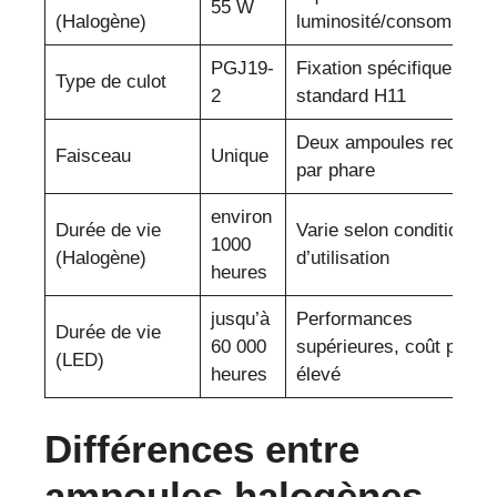
55 W
(Halogène)
luminosité/consommati
PGJ19-
Fixation spécifique au
Type de culot
2
standard H11
Deux ampoules requise
Faisceau
Unique
par phare
environ
Durée de vie
Varie selon conditions
1000
(Halogène)
d’utilisation
heures
jusqu’à
Performances
Durée de vie
60 000
supérieures, coût plus
(LED)
heures
élevé
Différences entre
ampoules halogènes