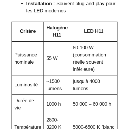
Installation :
Souvent plug-and-play pour
les LED modernes
Halogène
Critère
LED H11
H11
80-100 W
Puissance
(consommation
55 W
nominale
réelle souvent
inférieure)
~1500
jusqu’à 4000
Luminosité
lumens
lumens
Durée de
1000 h
50 000 – 60 000 h
vie
2800-
Température
3200 K
5000-6500 K (blanc