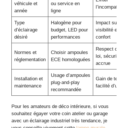
véhicule et
ou service en
l’incompatibilit
année
ligne
Type
Halogène pour
Impact sur
d’éclairage
budget, LED pour
visibilité et
désiré
performances
confort
Respect de la
Normes et
Choisir ampoules
loi, sécurité
réglementation
ECE homologuées
accrue
Usage d’ampoules
Installation et
Gain de temps
plug-and-play
maintenance
facilité d’usage
recommandée
Pour les amateurs de déco intérieure, si vous
souhaitez égayer votre coin atelier ou garage
avec un éclairage industriel très tendance, je
vous conseille vivement cette
lampe murale