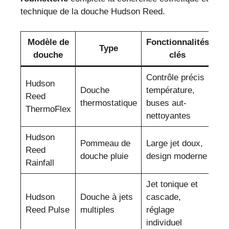
technique de la douche Hudson Reed.
Modèle de
Fonctionnalités
P
Type
douche
clés
es
Contrôle précis
Hudson
Douche
température,
Reed
35
thermostatique
buses aut-
ThermoFlex
nettoyantes
Hudson
Pommeau de
Large jet doux,
Reed
12
douche pluie
design moderne
Rainfall
Jet tonique et
Hudson
Douche à jets
cascade,
20
Reed Pulse
multiples
réglage
individuel