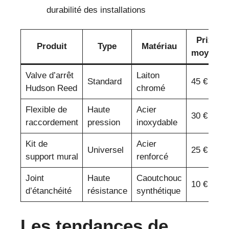
durabilité des installations
Prix
Produit
Type
Matériau
moyen
Valve d’arrêt
Laiton
Standard
45 €
Hudson Reed
chromé
Flexible de
Haute
Acier
30 €
raccordement
pression
inoxydable
Kit de
Acier
Universel
25 €
support mural
renforcé
Joint
Haute
Caoutchouc
10 €
d’étanchéité
résistance
synthétique
Les tendances de