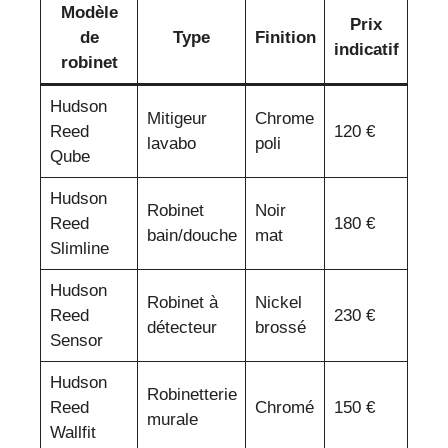
Modèle
Prix
de
Type
Finition
indicatif
robinet
Hudson
Mitigeur
Chrome
Reed
120 €
lavabo
poli
Qube
Hudson
Robinet
Noir
Reed
180 €
bain/douche
mat
Slimline
Hudson
Robinet à
Nickel
Reed
230 €
détecteur
brossé
Sensor
Hudson
Robinetterie
Reed
Chromé
150 €
murale
Wallfit