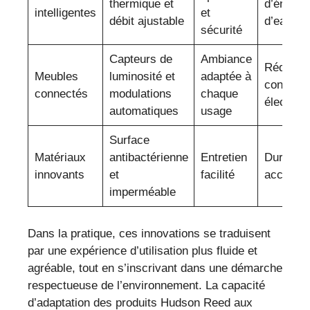
thermique et
d’énergie
intelligentes
et
débit ajustable
d’eau
sécurité
Capteurs de
Ambiance
Réductio
Meubles
luminosité et
adaptée à
consomm
connectés
modulations
chaque
électriqu
automatiques
usage
Surface
Matériaux
antibactérienne
Entretien
Durabilit
innovants
et
facilité
accrue
imperméable
Dans la pratique, ces innovations se traduisent
par une expérience d’utilisation plus fluide et
agréable, tout en s’inscrivant dans une démarche
respectueuse de l’environnement. La capacité
d’adaptation des produits Hudson Reed aux