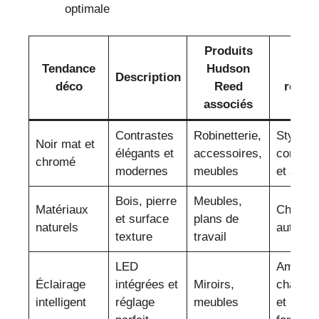
optimale
Produits
Tendance
Hudson
Eff
Description
déco
Reed
reche
associés
Contrastes
Robinetterie,
Style
Noir mat et
élégants et
accessoires,
contemp
chromé
modernes
meubles
et auda
Bois, pierre
Meubles,
Matériaux
Chaleur
et surface
plans de
naturels
authenti
texture
travail
LED
Ambian
Éclairage
intégrées et
Miroirs,
chaleur
intelligent
réglage
meubles
et