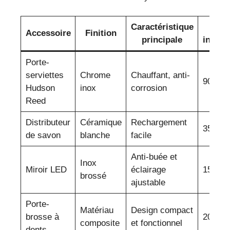
Caractéristique
Prix
Accessoire
Finition
principale
indicat
Porte-
serviettes
Chrome
Chauffant, anti-
90 €
Hudson
inox
corrosion
Reed
Distributeur
Céramique
Rechargement
35 €
de savon
blanche
facile
Anti-buée et
Inox
Miroir LED
éclairage
150 €
brossé
ajustable
Porte-
Matériau
Design compact
brosse à
20 €
composite
et fonctionnel
dents