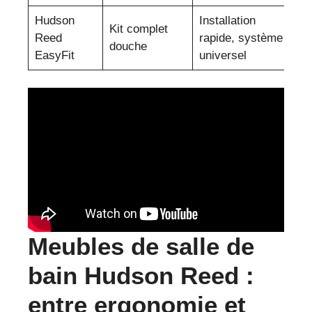
Hudson
Installation
Kit complet
Reed
rapide, système
28
douche
EasyFit
universel
Meubles de salle de
bain Hudson Reed :
entre ergonomie et