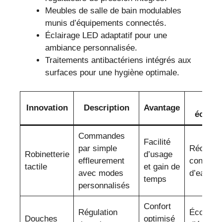
Meubles de salle de bain modulables
munis d’équipements connectés.
Éclairage LED adaptatif pour une
ambiance personnalisée.
Traitements antibactériens intégrés aux
surfaces pour une hygiène optimale.
Impa
Innovation
Description
Avantage
écolog
Commandes
Facilité
par simple
Réductio
Robinetterie
d’usage
effleurement
consomm
tactile
et gain de
avec modes
d’eau
temps
personnalisés
Confort
Régulation
Économi
Douches
optimisé