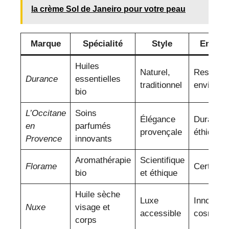
la crème Sol de Janeiro pour votre peau
Marque
Spécialité
Style
Engag
Huiles
Naturel,
Respect
Durance
essentielles
traditionnel
environn
bio
L’Occitane
Soins
Élégance
Durabilité
en
parfumés
provençale
éthique
Provence
innovants
Aromathérapie
Scientifique
Florame
Certificat
bio
et éthique
Huile sèche
Luxe
Innovatio
Nuxe
visage et
accessible
cosmétiq
corps