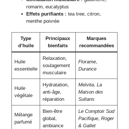
romarin, eucalyptus
Effets purifiants :
tea tree, citron,
menthe poivrée
Type
Principaux
Marques
d’huile
bienfaits
recommandées
Relaxation,
Huile
Florame
,
soulagement
essentielle
Durance
musculaire
Hydratation,
Melvita
,
La
Huile
anti-âge,
Maison des
végétale
réparation
Sultans
Bien-être
Le Comptoir Sud
Mélange
global,
Pacifique
,
Roger
parfumé
ambiance
& Gallet