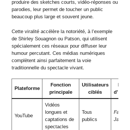
produire des sketches courts, vidéo-réponses ou
parodies, leur permet de toucher un public
beaucoup plus large et souvent jeune.
Cette viralité accélère la notoriété, à l’exemple
de Shirley Souagnon ou Patson, qui utilisent
spécialement ces réseaux pour diffuser leur
humour percutant. Ces médias numériques
complètent ainsi parfaitement la voie
traditionnelle du spectacle vivant.
Fonction
Utilisateurs
Exem
Plateforme
principale
ciblés
d’humo
Vidéos
longues et
Tous
Fary
,
D
YouTube
captations de
publics
Jack’s
spectacles