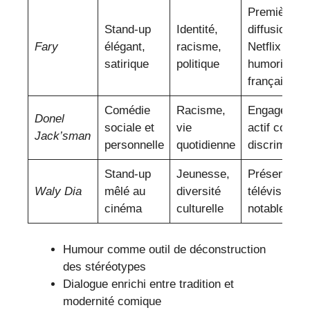
Première
Stand-up
Identité,
diffusion
Fary
élégant,
racisme,
Netflix pour
satirique
politique
humoriste
français
Comédie
Racisme,
Engagemen
Donel
sociale et
vie
actif contre 
Jack’sman
personnelle
quotidienne
discriminati
Stand-up
Jeunesse,
Présence
Waly Dia
mêlé au
diversité
télévisuelle
cinéma
culturelle
notable
Humour comme outil de déconstruction
des stéréotypes
Dialogue enrichi entre tradition et
modernité comique