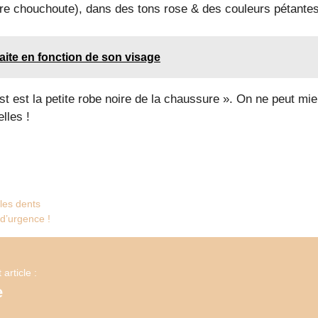
otre chouchoute), dans des tons rose & des couleurs pétante
aite en fonction de son visage
st est la petite robe noire de la chaussure ». On ne peut mi
lles !
 les dents
d’urgence !
article :
e