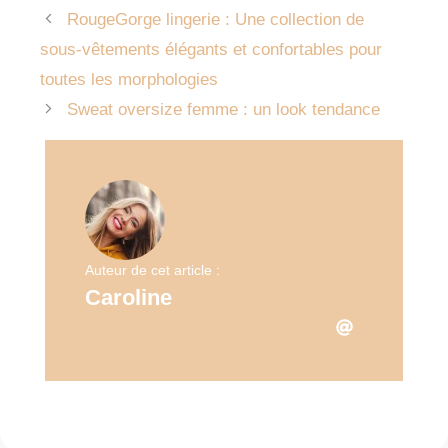
RougeGorge lingerie : Une collection de
sous-vêtements élégants et confortables pour
toutes les morphologies
Sweat oversize femme : un look tendance
Auteur de cet article :
Caroline