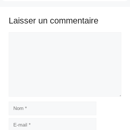
Laisser un commentaire
Commentaire
Nom
E-
mail