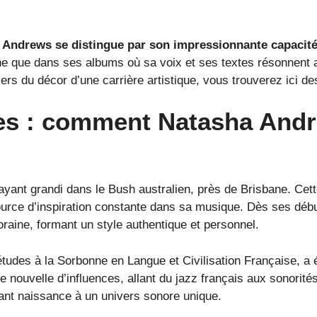
a Andrews se distingue par son impressionnante capacité 
cène que dans ses albums où sa voix et ses textes résonnen
vers du décor d’une carrière artistique, vous trouverez ici 
ces : comment Natasha And
ayant grandi dans le Bush australien, près de Brisbane. Cet
rce d’inspiration constante dans sa musique. Dès ses début
oraine, formant un style authentique et personnel.
 études à la Sorbonne en Langue et Civilisation Française, a
tte nouvelle d’influences, allant du jazz français aux sonorit
nant naissance à un univers sonore unique.