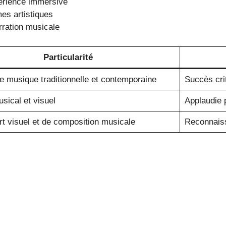
érience immersive
es artistiques
rration musicale
Particularité
 musique traditionnelle et contemporaine
Succès crit
sical et visuel
Applaudie p
rt visuel et de composition musicale
Reconnaiss