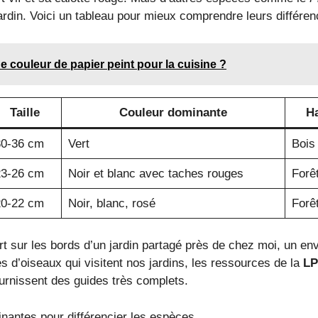
jardin. Voici un tableau pour mieux comprendre leurs différen
 couleur de papier peint pour la cuisine ?
Taille
Couleur dominante
Ha
30-36 cm
Vert
Bois 
23-26 cm
Noir et blanc avec taches rouges
Forêt
20-22 cm
Noir, blanc, rosé
Forêt
vert sur les bords d’un jardin partagé près de chez moi, un en
s d’oiseaux qui visitent nos jardins, les ressources de la
LP
urnissent des guides très complets.
inantes pour différencier les espèces.