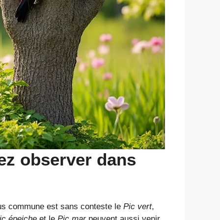
vez observer dans
 plus commune est sans conteste le
Pic vert
,
ic épeiche
et le
Pic mar
peuvent aussi venir