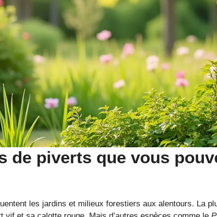
ces de piverts que vous pou
uentent les jardins et milieux forestiers aux alentours. La
t vif et sa calotte rouge. Mais d’autres espèces comme le
P