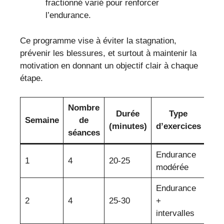
fractionné varié pour renforcer
l’endurance.
Ce programme vise à éviter la stagnation,
prévenir les blessures, et surtout à maintenir la
motivation en donnant un objectif clair à chaque
étape.
Nombre
Durée
Type
Semaine
de
Int
(minutes)
d’exercices
séances
Endurance
Fai
1
4
20-25
modérée
mod
Endurance
2
4
25-30
+
Mod
intervalles