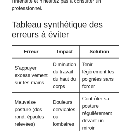
l’intensité et n’hésitez pas à consulter un
professionnel.
Tableau synthétique des
erreurs à éviter
Erreur
Impact
Solution
Diminution
Tenir
S’appuyer
du travail
légèrement les
excessivement
du haut du
poignées sans
sur les mains
corps
forcer
Contrôler sa
Mauvaise
Douleurs
posture
posture (dos
cervicales
régulièrement
rond, épaules
ou
devant un
relevées)
lombaires
miroir