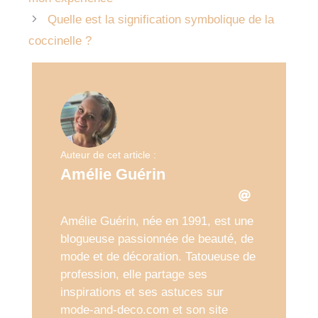
Quelle est la signification symbolique de la
coccinelle ?
Auteur de cet article :
Amélie Guérin
Amélie Guérin, née en 1991, est une
blogueuse passionnée de beauté, de
mode et de décoration. Tatoueuse de
profession, elle partage ses
inspirations et ses astuces sur
mode-and-deco.com et son site