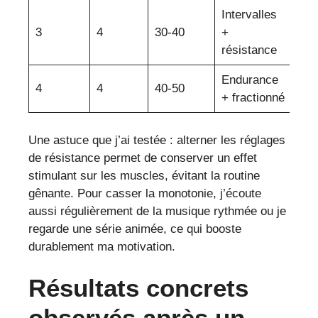
Intervalles
Mod
3
4
30-40
+
à é
résistance
Endurance
4
4
40-50
Var
+ fractionné
Une astuce que j’ai testée : alterner les réglages
de résistance permet de conserver un effet
stimulant sur les muscles, évitant la routine
gênante. Pour casser la monotonie, j’écoute
aussi régulièrement de la musique rythmée ou je
regarde une série animée, ce qui booste
durablement ma motivation.
Résultats concrets
observés après un