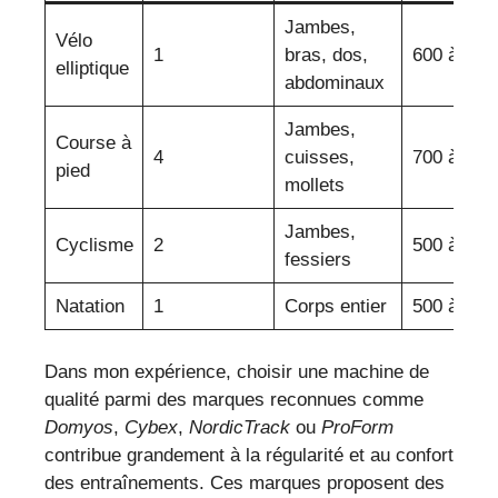
Jambes,
Vélo
1
bras, dos,
600 à 800
elliptique
abdominaux
Jambes,
Course à
4
cuisses,
700 à 900
pied
mollets
Jambes,
Cyclisme
2
500 à 700
fessiers
Natation
1
Corps entier
500 à 700
Dans mon expérience, choisir une machine de
qualité parmi des marques reconnues comme
Domyos
,
Cybex
,
NordicTrack
ou
ProForm
contribue grandement à la régularité et au confort
des entraînements. Ces marques proposent des