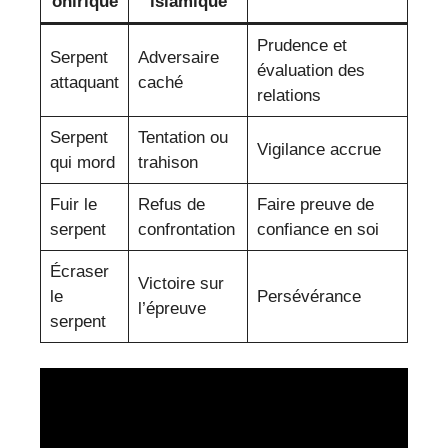
onirique
islamique
Prudence et
Serpent
Adversaire
évaluation des
attaquant
caché
relations
Serpent
Tentation ou
Vigilance accrue
qui mord
trahison
Fuir le
Refus de
Faire preuve de
serpent
confrontation
confiance en soi
Écraser
Victoire sur
le
Persévérance
l’épreuve
serpent