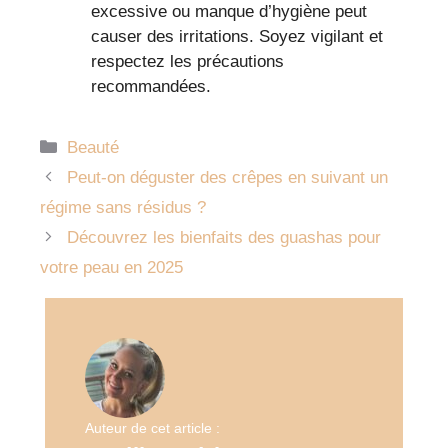
excessive ou manque d’hygiène peut
causer des irritations. Soyez vigilant et
respectez les précautions
recommandées.
Catégories
Beauté
Peut-on déguster des crêpes en suivant un
régime sans résidus ?
Découvrez les bienfaits des guashas pour
votre peau en 2025
Auteur de cet article :