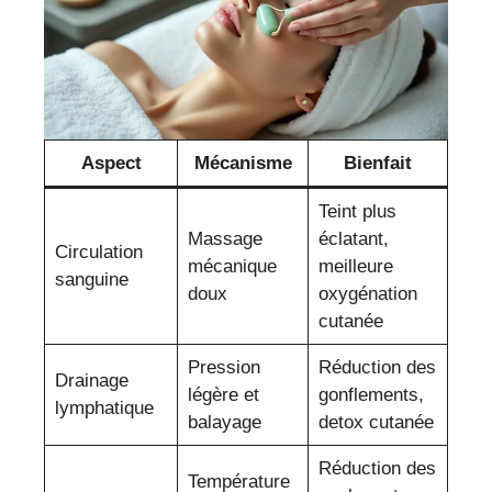
Aspect
Mécanisme
Bienfait
Teint plus
Massage
éclatant,
Circulation
mécanique
meilleure
sanguine
doux
oxygénation
cutanée
Pression
Réduction des
Drainage
légère et
gonflements,
lymphatique
balayage
detox cutanée
Réduction des
Température