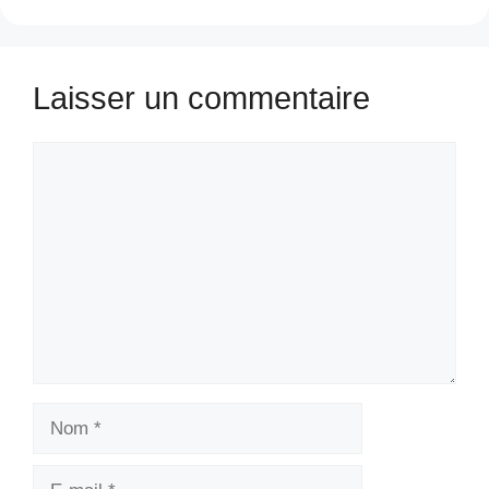
Laisser un commentaire
Commentaire
Nom
E-