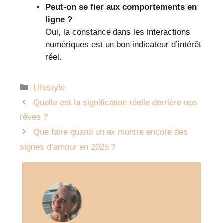
Peut-on se fier aux comportements en
ligne ?
Oui, la constance dans les interactions
numériques est un bon indicateur d’intérêt
réel.
Catégories
Lifestyle
Quelle est la signification réelle derrière nos
rêves ?
Que faire quand un ex montre encore des
signes d’amour en 2025 ?