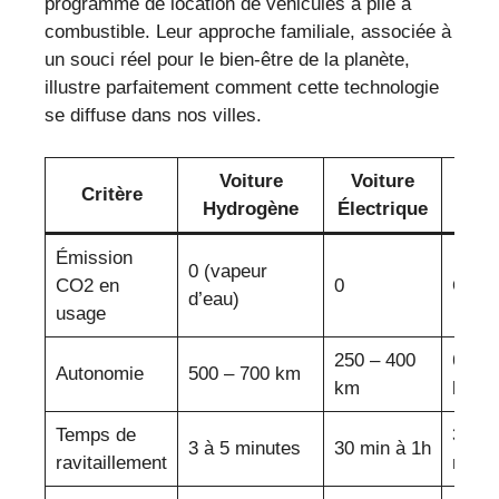
programme de location de véhicules à pile à
combustible. Leur approche familiale, associée à
un souci réel pour le bien-être de la planète,
illustre parfaitement comment cette technologie
se diffuse dans nos villes.
Voiture
Voiture
Voi
Critère
Hydrogène
Électrique
Ther
Émission
0 (vapeur
CO2 en
0
Oui
d’eau)
usage
250 – 400
600 –
Autonomie
500 – 700 km
km
km
Temps de
3 à 5
3 à 5 minutes
30 min à 1h
ravitaillement
minut