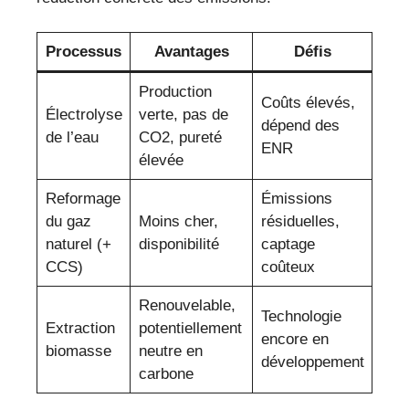
Processus
Avantages
Défis
Production
Coûts élevés,
Électrolyse
verte, pas de
dépend des
de l’eau
CO2, pureté
ENR
élevée
Reformage
Émissions
du gaz
Moins cher,
résiduelles,
naturel (+
disponibilité
captage
CCS)
coûteux
Renouvelable,
Technologie
Extraction
potentiellement
encore en
biomasse
neutre en
développement
carbone