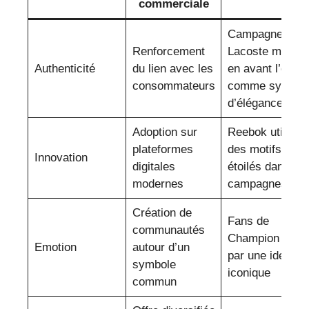
commerciale
Campagnes
Renforcement
Lacoste mettan
Authenticité
du lien avec les
en avant l’étoile
consommateurs
comme symbol
d’élégance
Adoption sur
Reebok utilise
plateformes
des motifs
Innovation
digitales
étoilés dans se
modernes
campagnes AR
Création de
Fans de
communautés
Champion réuni
Emotion
autour d’un
par une identité
symbole
iconique
commun