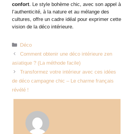
confort
. Le style bohème chic, avec son appel à
l’authenticité, à la nature et au mélange des
cultures, offre un cadre idéal pour exprimer cette
vision de la déco intérieure.
Catégories
Déco
Comment obtenir une déco intérieure zen
asiatique ? (La méthode facile)
Transformez votre intérieur avec ces idées
de déco campagne chic – Le charme français
révélé !