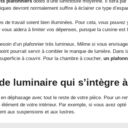
its plafonniers
dotés d’une luminosité moyenne. Il sera par e
iques devront normalement suffire à éclairer ce type d’espa
es de travail soient bien illuminées. Pour cela, vous pouvez y
ous aidera à limiter vos dépenses, puisque la cuisine est l’
besoin d’un plafonnier très lumineux. Même si vous envisa
oint pourrait servir à combler le manque de lumière. Dans la
uperficie à couvrir. Pour la chambre à coucher,
un plafonn
de luminaire qui s’intègre 
on en déphasage avec tout le reste de votre pièce. Pour un re
élément de votre intérieur. Par exemple, si vous avez opté p
ent aux suspensions et aux lustres.