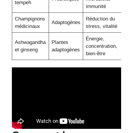
tempeh
s
immunité
Champignons
Réduction du
B
Adaptogènes
médicinaux
stress, vitalité
s
Énergie,
I
Ashwagandha
Plantes
concentration,
s
et ginseng
adaptogènes
bien-être
d