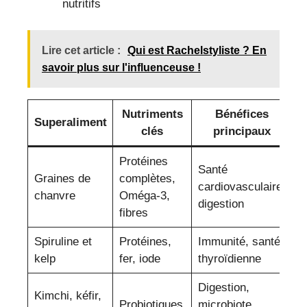
nutritifs
Lire cet article :
Qui est Rachelstyliste ? En
savoir plus sur l'influenceuse !
Nutriments
Bénéfices
Superaliment
clés
principaux
Protéines
Santé
S
Graines de
complètes,
cardiovasculaire,
s
chanvre
Oméga-3,
digestion
m
fibres
Spiruline et
Protéines,
Immunité, santé
P
kelp
fer, iode
thyroïdienne
s
Digestion,
Kimchi, kéfir,
A
Probiotiques
microbiote,