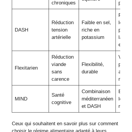
chroniques
poiss
Fruits
Réduction
Faible en sel,
légum
DASH
tension
riche en
produi
artérielle
potassium
laitier
en gr
Réduction
Végét
viande
Flexibilité,
protéi
Flexitarien
sans
durable
anima
carence
modér
Combinaison
Baies
Santé
MIND
méditerranéen
légum
cognitive
et DASH
noix
Ceux qui souhaitent en savoir plus sur comment
choisir le régime alimentaire adapté à leurs