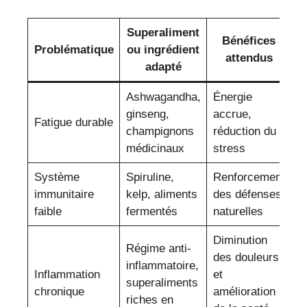
Superaliment
Bénéfices
Problématique
ou ingrédient
attendus
adapté
Ashwagandha,
Énergie
ginseng,
accrue,
Fatigue durable
champignons
réduction du
médicinaux
stress
Système
Spiruline,
Renforcement
immunitaire
kelp, aliments
des défenses
faible
fermentés
naturelles
Diminution
Régime anti-
des douleurs
inflammatoire,
Inflammation
et
superaliments
chronique
amélioration
riches en