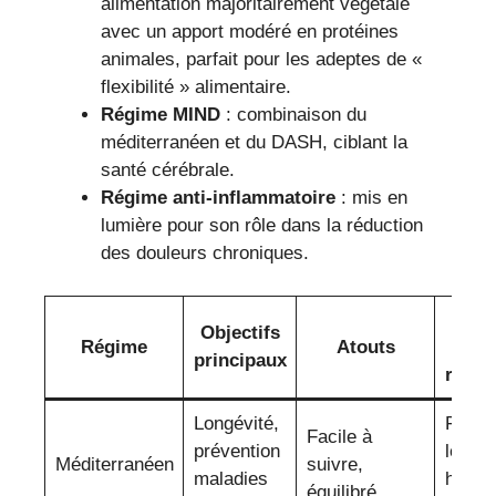
alimentation majoritairement végétale
avec un apport modéré en protéines
animales, parfait pour les adeptes de «
flexibilité » alimentaire.
Régime MIND
: combinaison du
méditerranéen et du DASH, ciblant la
santé cérébrale.
Régime anti-inflammatoire
: mis en
lumière pour son rôle dans la réduction
des douleurs chroniques.
Pri
Objectifs
Régime
Atouts
al
principaux
reco
Longévité,
Fruits
Facile à
prévention
légum
Méditerranéen
suivre,
maladies
huile d
équilibré