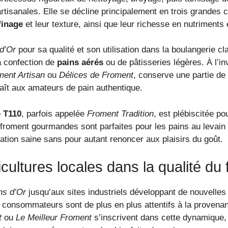
artisanales. Elle se décline principalement en trois grandes 
finage
et leur texture, ainsi que leur richesse en nutriments e
 d’Or
pour sa qualité et son utilisation dans la boulangerie cla
a confection de
pains aérés
ou de pâtisseries légères. À l’in
ment Artisan
ou
Délices de Froment
, conserve une partie de
laît aux amateurs de pain authentique.
e T110
, parfois appelée
Froment Tradition
, est plébiscitée po
 froment gourmandes sont parfaites pour les pains au levain 
ation saine sans pour autant renoncer aux plaisirs du goût.
icultures locales dans la qualité du
ns d’Or
jusqu’aux sites industriels développant de nouvelles 
consommateurs sont de plus en plus attentifs à la provenance, 
t
ou
Le Meilleur Froment
s’inscrivent dans cette dynamique, 