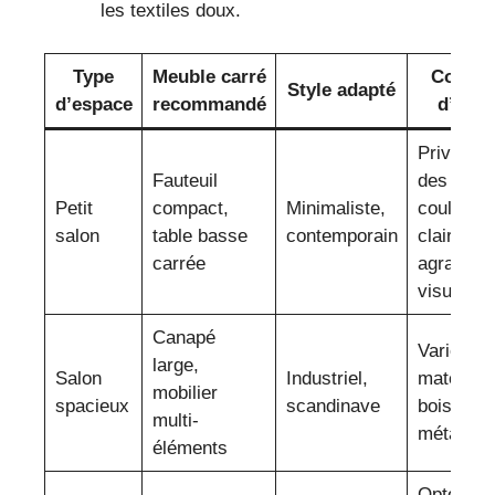
les textiles doux.
Type
Meuble carré
Consei
Style adapté
d’espace
recommandé
d’acha
Privilégie
Fauteuil
des
Petit
compact,
Minimaliste,
couleurs
salon
table basse
contemporain
claires p
carrée
agrandir
visuellem
Canapé
Varier le
large,
Salon
Industriel,
matériau
mobilier
spacieux
scandinave
bois et
multi-
métal
éléments
Opter po