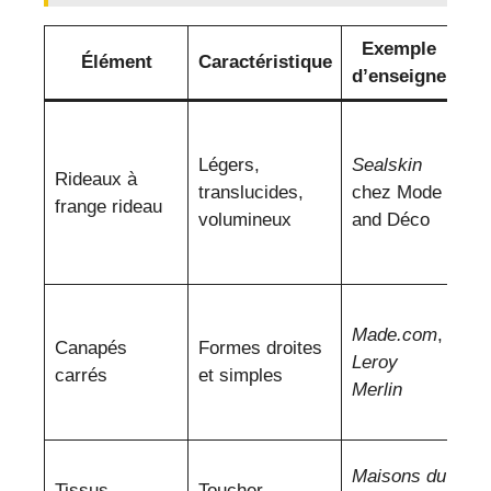
Exemple
Élément
Caractéristique
d’enseigne
d’
Ac
prè
Légers,
Sealskin
Rideaux à
vit
translucides,
chez Mode
frange rideau
pro
volumineux
and Déco
pl
de 
Cho
Made.com
,
tis
Canapés
Formes droites
Leroy
neu
carrés
et simples
Merlin
un
so
Co
Maisons du
Tissus
Toucher
l’h