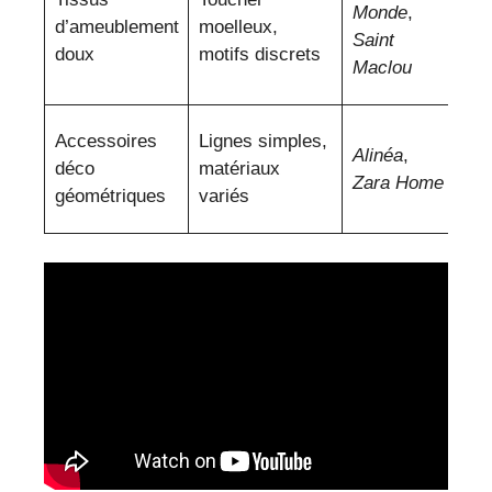
Monde
,
d’ameublement
moelleux,
de
Saint
doux
motifs discrets
pa
Maclou
et 
Var
Accessoires
Lignes simples,
Alinéa
,
di
déco
matériaux
Zara Home
pou
géométriques
variés
rel