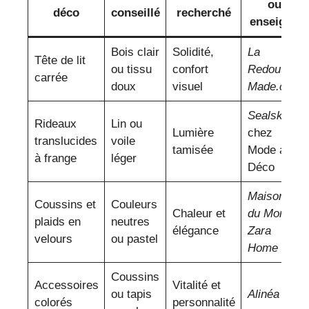
ou
déco
conseillé
recherché
enseigne
Bois clair
Solidité,
La
Tête de lit
ou tissu
confort
Redoute
,
carrée
doux
visuel
Made.com
Sealskin
Rideaux
Lin ou
Lumière
chez
translucides
voile
tamisée
Mode and
à frange
léger
Déco
Maisons
Coussins et
Couleurs
Chaleur et
du Monde
,
plaids en
neutres
élégance
Zara
velours
ou pastel
Home
Coussins
Accessoires
Vitalité et
ou tapis
Alinéa
colorés
personnalité