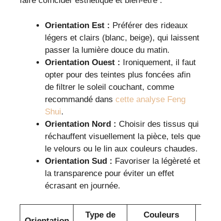
faire coïncider esthétique et bien-être :
Orientation Est :
Préférer des rideaux
légers et clairs (blanc, beige), qui laissent
passer la lumière douce du matin.
Orientation Ouest :
Ironiquement, il faut
opter pour des teintes plus foncées afin
de filtrer le soleil couchant, comme
recommandé dans
cette analyse Feng
Shui
.
Orientation Nord :
Choisir des tissus qui
réchauffent visuellement la pièce, tels que
le velours ou le lin aux couleurs chaudes.
Orientation Sud :
Favoriser la légèreté et
la transparence pour éviter un effet
écrasant en journée.
Type de
Couleurs
Ef
Orientation