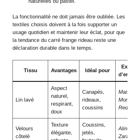
naturelles ou pastel.
La fonctionnalité ne doit jamais être oubliée. Les
textiles choisis doivent à la fois supporter un
usage quotidien et maintenir leur éclat, pour que
la tendance du carré frange rideau reste une
déclaration durable dans le temps.
Exempl
Tissu
Avantages
Idéal pour
d’enseig
Aspect
Canapés,
Maisons 
naturel,
Lin lavé
rideaux,
Monde
,
L
respirant,
coussins
Redoute
doux
Texture
Coussins,
Velours
Alinéa
,
élégante,
jetés,
côtelé
Zara Ho