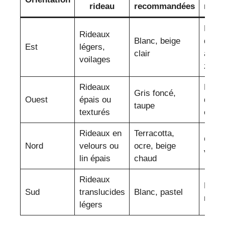
rideau
recommandées
rech
Lumi
Rideaux
Blanc, beige
douce
Est
légers,
clair
ambi
voilages
zen
Rideaux
Filtra
Gris foncé,
Ouest
épais ou
du sol
taupe
texturés
couch
Rideaux en
Terracotta,
Chale
Nord
velours ou
ocre, beige
visue
lin épais
chaud
Rideaux
Lumi
Sud
translucides
Blanc, pastel
maxi
légers