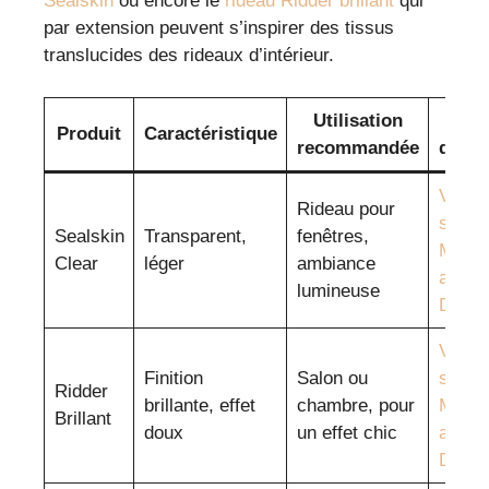
Sealskin
ou encore le
rideau Ridder brillant
qui
par extension peuvent s’inspirer des tissus
translucides des rideaux d’intérieur.
Utilisation
Lien
Produit
Caractéristique
recommandée
direct
Voir
Rideau pour
sur
Sealskin
Transparent,
fenêtres,
Mode
Clear
léger
ambiance
and
lumineuse
Déco
Voir
Finition
Salon ou
sur
Ridder
brillante, effet
chambre, pour
Mode
Brillant
doux
un effet chic
and
Déco