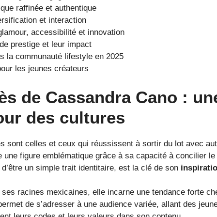
que raffinée et authentique
sification et interaction
lamour, accessibilité et innovation
e prestige et leur impact
s la communauté lifestyle en 2025
pour les jeunes créateurs
ès de Cassandra Cano : une
our des cultures
sont celles et ceux qui réussissent à sortir du lot avec auta
 une figure emblématique grâce à sa capacité à concilier le
d’être un simple trait identitaire, est la clé de son
inspirati
es racines mexicaines, elle incarne une tendance forte chez
i permet de s’adresser à une audience variée, allant des jeu
t leurs codes et leurs valeurs dans son contenu.