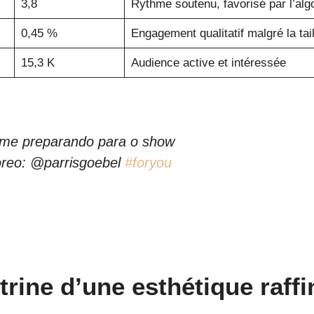
3,8
Rythme soutenu, favorisé par l’alg
0,45 %
Engagement qualitatif malgré la tai
15,3 K
Audience active et intéressée
 me preparando para o show
oreo: @parrisgoebel
#foryou
rine d’une esthétique raffi