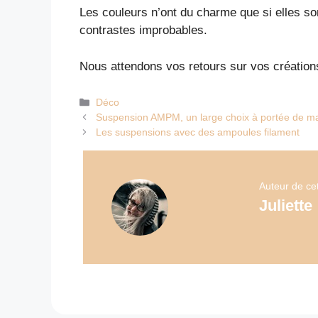
Les couleurs n’ont du charme que si elles so
contrastes improbables.
Nous attendons vos retours sur vos création
Catégories
Déco
Suspension AMPM, un large choix à portée de m
Les suspensions avec des ampoules filament
Auteur de cet 
Juliette