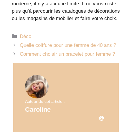
moderne, il n’y a aucune limite. Il ne vous reste
plus qu’à parcourir les catalogues de décorations
ou les magasins de mobilier et faire votre choix.
Catégories
Déco
Quelle coiffure pour une femme de 40 ans ?
Comment choisir un bracelet pour femme ?
Auteur de cet article :
Caroline