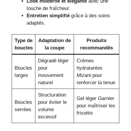
Look moderne et élégante
avec une
touche de fraîcheur.
Entretien simplifié
grâce à des soins
adaptés.
Type de
Adaptation de
Produits
boucles
la coupe
recommandés
Dégradé léger
Crèmes
Boucles
pour
hydratantes
larges
mouvement
Mizani
pour
naturel
renforcer la tenue
Structuration
Gel léger
Garnier
Boucles
pour éviter le
pour maîtriser les
serrées
volume
frisottis
excessif