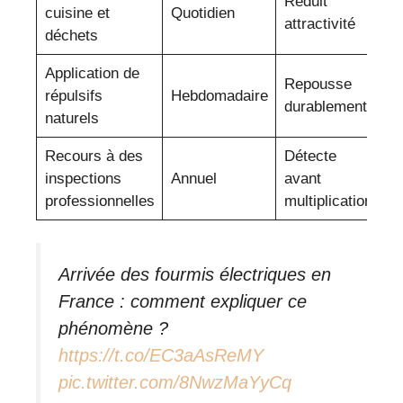
Réduit
cuisine et
Quotidien
attractivité
déchets
Application de
Repousse
répulsifs
Hebdomadaire
durablement
naturels
Recours à des
Détecte
inspections
Annuel
avant
professionnelles
multiplication
Arrivée des fourmis électriques en
France : comment expliquer ce
phénomène ?
https://t.co/EC3aAsReMY
pic.twitter.com/8NwzMaYyCq