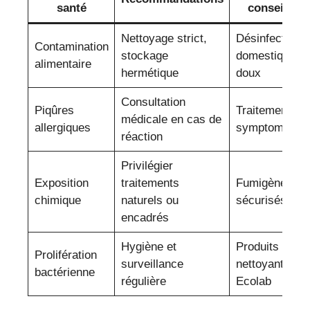
santé
conseillés
Nettoyage strict,
Désinfectants
Contamination
stockage
domestiques
alimentaire
hermétique
doux
Consultation
Piqûres
Traitement
médicale en cas de
allergiques
symptomatiqu
réaction
Privilégier
Exposition
traitements
Fumigènes
chimique
naturels ou
sécurisés
encadrés
Hygiène et
Produits
Prolifération
surveillance
nettoyants
bactérienne
régulière
Ecolab