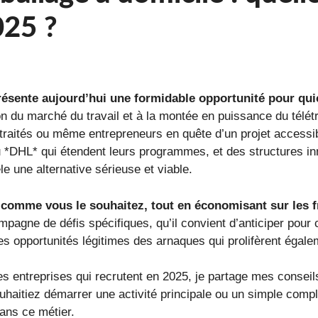
025 ?
résente aujourd’hui une formidable opportunité pour quic
n du marché du travail et à la montée en puissance du télétra
 retraités ou même entrepreneurs en quête d’un projet acces
u *DHL* qui étendent leurs programmes, et des structures 
le une alternative sérieuse et viable.
comme vous le souhaitez, tout en économisant sur les fr
pagne de défis spécifiques, qu’il convient d’anticiper pour c
r les opportunités légitimes des arnaques qui prolifèrent égal
res entreprises qui recrutent en 2025, je partage mes consei
ouhaitiez démarrer une activité principale ou un simple com
ans ce métier.