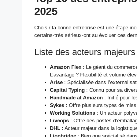
2025
Choisir la bonne entreprise est une étape in
certains-très sérieux-ont su évoluer ces der
Liste des acteurs majeurs e
Amazon Flex
: Le géant du commerce é
L’avantage ? Flexibilité et volume é
Arise
: Spécialisée dans l’externalis
Capital Typing
: Connu pour sa diversi
Handmade at Amazon
: Initié pour l
Sykes
: Offre plusieurs types de miss
Working Solutions
: Un acteur polyva
Liveops
: Offre des postes d’emballa
DHL
: Acteur majeur dans la logistiqu
Lionbridge
: Bien que spécialisé dan