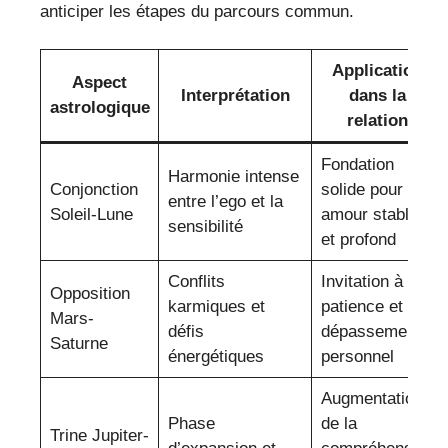
anticiper les étapes du parcours commun.
Application
Aspect
Interprétation
dans la
astrologique
relation
Fondation
Harmonie intense
Conjonction
solide pour un
entre l’ego et la
Soleil-Lune
amour stable
sensibilité
et profond
Conflits
Invitation à la
Opposition
karmiques et
patience et au
Mars-
défis
dépassement
Saturne
énergétiques
personnel
Augmentation
Phase
de la
Trine Jupiter-