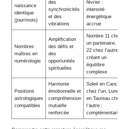
des
février :
naissance
synchronicités
intensité
identique
et des
énergétique
(jour/mois)
vibrations
accrue
Nombre 11 chez
Amplification
un partenaire,
Nombres
des défis et
22 chez l’autre,
maîtres en
des
créant un
numérologie
opportunités
équilibre
spirituelles
complexe
Harmonie
Soleil en Cancer
Positions
émotionnelle et
chez l’un, Lune
astrologiques
compréhension
en Taureau chez
compatibles
mutuelle
l’autre :
renforcée
complémentarité