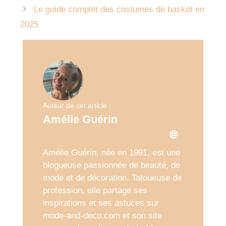
Le guide complet des costumes de basket en
2025
Auteur de cet article :
Amélie Guérin
Amélie Guérin, née en 1991, est une
blogueuse passionnée de beauté, de
mode et de décoration. Tatoueuse de
profession, elle partage ses
inspirations et ses astuces sur
mode-and-deco.com et son site