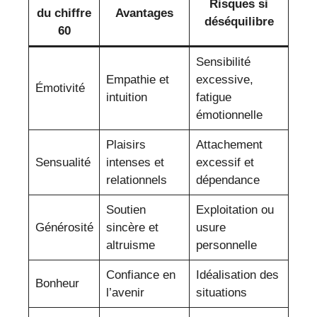
Risques si
du chiffre
Avantages
déséquilibre
60
Sensibilité
Empathie et
excessive,
Émotivité
intuition
fatigue
émotionnelle
Plaisirs
Attachement
Sensualité
intenses et
excessif et
relationnels
dépendance
Soutien
Exploitation ou
Générosité
sincère et
usure
altruisme
personnelle
Confiance en
Idéalisation des
Bonheur
l’avenir
situations