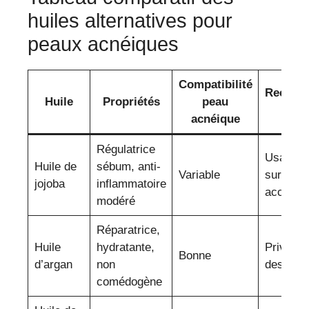
huiles alternatives pour
peaux acnéiques
Compatibilité
Recomm
Huile
Propriétés
peau
en 
acnéique
Régulatrice
Usage m
Huile de
sébum, anti-
Variable
surveill
jojoba
inflammatoire
accrue
modéré
Réparatrice,
Huile
hydratante,
Privilégi
Bonne
d’argan
non
des pou
comédogène