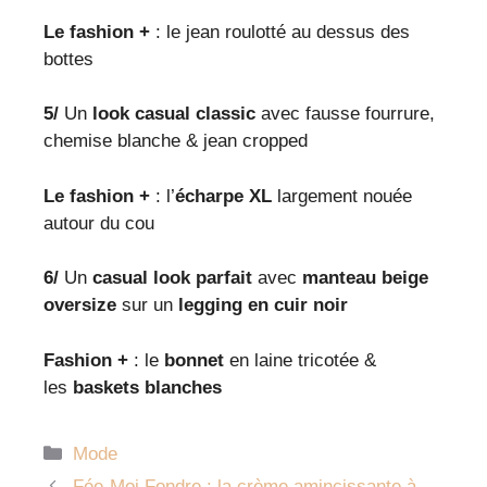
Le fashion +
: le jean roulotté au dessus des
bottes
5/
Un
look casual classic
avec fausse fourrure,
chemise blanche & jean cropped
Le fashion +
: l’
écharpe XL
largement nouée
autour du cou
6/
Un
casual look parfait
avec
manteau beige
oversize
sur un
legging en cuir noir
Fashion +
: le
bonnet
en laine tricotée &
les
baskets blanches
Catégories
Mode
Fée-Moi Fondre : la crème amincissante à