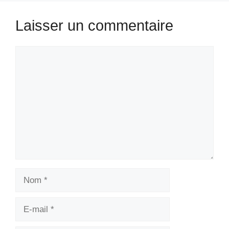
Laisser un commentaire
Commentaire
Nom
E-
mail