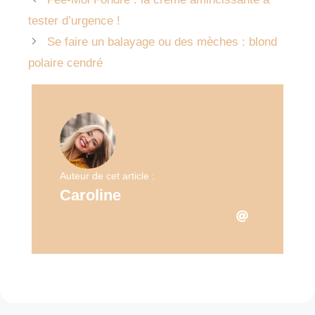
tester d’urgence !
Se faire un balayage ou des mèches : blond
polaire cendré
Auteur de cet article :
Caroline