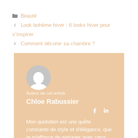
Catégories
Beauté
Look bohème hiver : 6 looks hiver pour
s’inspirer
Comment décorer sa chambre ?
Auteur de cet article :
Chloe Rabussier
Mon quotidien est une quête
constante de style et d'élégance, que
je m'efforce de partager avec ceux