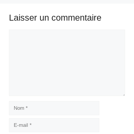
Laisser un commentaire
Commentaire
Nom
E-
mail