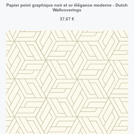
Papier peint graphique noir et or élégance moderne - Dutch
Wallcoverings
37,67
€