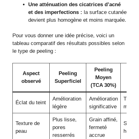
Une atténuation des cicatrices d’acné
et des imperfections :
la surface cutanée
devient plus homogène et moins marquée.
Pour vous donner une idée précise, voici un
tableau comparatif des résultats possibles selon
le type de peeling :
Peeling
Aspect
Peeling
Pe
Moyen
observé
Superficiel
Pr
(TCA 30%)
Amélioration
Amélioration
Transf
Éclat du teint
légère
significative
majeu
Plus lisse,
Grain affiné,
Texture de
Surfac
pores
fermeté
peau
homog
resserrés
accrue