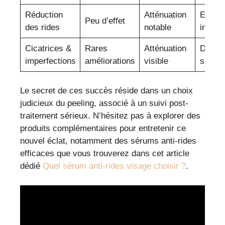
Réduction
Atténuation
Effac
Peu d’effet
des rides
notable
import
Cicatrices &
Rares
Atténuation
Diminu
imperfections
améliorations
visible
specta
Le secret de ces succès réside dans un choix
judicieux du peeling, associé à un suivi post-
traitement sérieux. N’hésitez pas à explorer des
produits complémentaires pour entretenir ce
nouvel éclat, notamment des sérums anti-rides
efficaces que vous trouverez dans cet article
dédié
Quel sérum anti-rides visage choisir ?
.