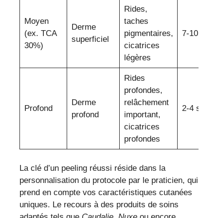
Rides,
Moyen
taches
Derme
(ex. TCA
pigmentaires,
7-10 jour
superficiel
30%)
cicatrices
légères
Rides
profondes,
Derme
relâchement
Profond
2-4 sema
profond
important,
cicatrices
profondes
La clé d’un peeling réussi réside dans la
personnalisation du protocole par le praticien, qui
prend en compte vos caractéristiques cutanées
uniques. Le recours à des produits de soins
adaptés tels que
Caudalie
,
Nuxe
ou encore