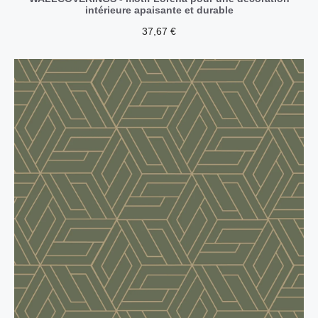
intérieure apaisante et durable
37,67
€